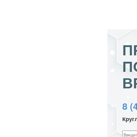
П
П
В
8 (
Круг