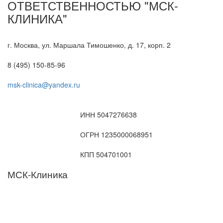
ОТВЕТСТВЕННОСТЬЮ "МСК-
КЛИНИКА"
г. Москва, ул. Маршала Тимошенко, д. 17, корп. 2
8 (495) 150-85-96
msk-clinica@yandex.ru
ИНН 5047276638
ОГРН 1235000068951
КПП 504701001
МСК-Клиника
Мы придерживаемся простого и ясного взгляда: медицинские
услуги должны быть доступными и безупречно
профессиональными. Точное обследование организма,
эффективное лечение и бережная реабилитация - надёжный