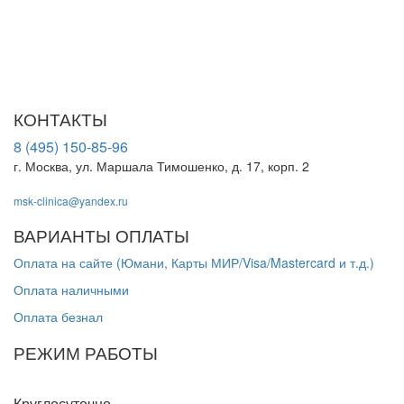
путь к выздоровлению.
ООО "МСК-Клиника". Лицензия Л041-01137-77/00674568 от
01.09.2023 г. выдана Департаментом здравоохранения города
Москвы
КОНТАКТЫ
8 (495) 150-85-96
г. Москва, ул. Маршала Тимошенко, д. 17, корп. 2
msk-clinica@yandex.ru
ВАРИАНТЫ ОПЛАТЫ
Оплата на сайте (Юмани, Карты МИР/Visa/Mastercard и т.д.)
Оплата наличными
Оплата безнал
РЕЖИМ РАБОТЫ
Пн-Вс
Круглосуточно