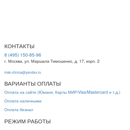
эффективное лечение и бережная реабилитация - надёжный
путь к выздоровлению.
ООО "МСК-Клиника". Лицензия Л041-01137-77/00674568 от
01.09.2023 г. выдана Департаментом здравоохранения города
Москвы
КОНТАКТЫ
8 (495) 150-85-96
г. Москва, ул. Маршала Тимошенко, д. 17, корп. 2
msk-clinica@yandex.ru
ВАРИАНТЫ ОПЛАТЫ
Оплата на сайте (Юмани, Карты МИР/Visa/Mastercard и т.д.)
Оплата наличными
Оплата безнал
РЕЖИМ РАБОТЫ