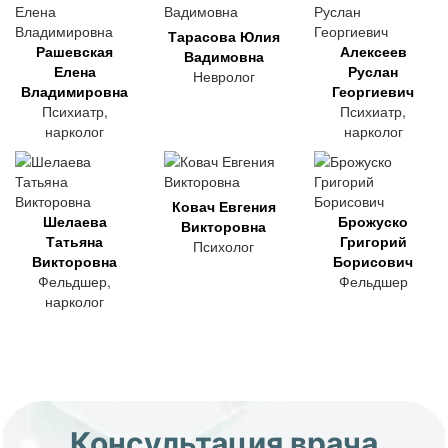
Тарасова Юлия
Рашевская
Алексеев
Вадимовна
Елена
Руслан
Невролог
Владимировна
Георгиевич
Психиатр,
Психиатр,
нарколог
нарколог
Ковач Евгения
Шелаева
Брожуско
Викторовна
Татьяна
Григорий
Психолог
Викторовна
Борисович
Фельдшер,
Фельдшер
нарколог
Консультация врача