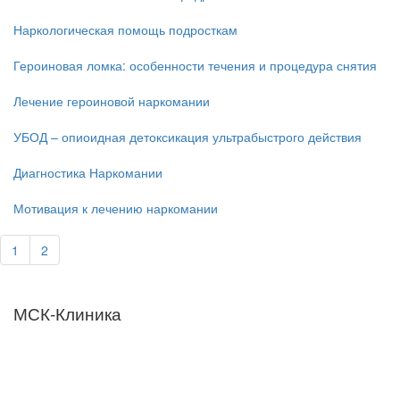
Наркологическая помощь подросткам
Героиновая ломка: особенности течения и процедура снятия
Лечение героиновой наркомании
УБОД – опиоидная детоксикация ультрабыстрого действия
Диагностика Наркомании
Мотивация к лечению наркомании
1
2
МСК-Клиника
Мы придерживаемся простого и ясного взгляда: медицинские
услуги должны быть доступными и безупречно
профессиональными. Точное обследование организма,
эффективное лечение и бережная реабилитация - надёжный