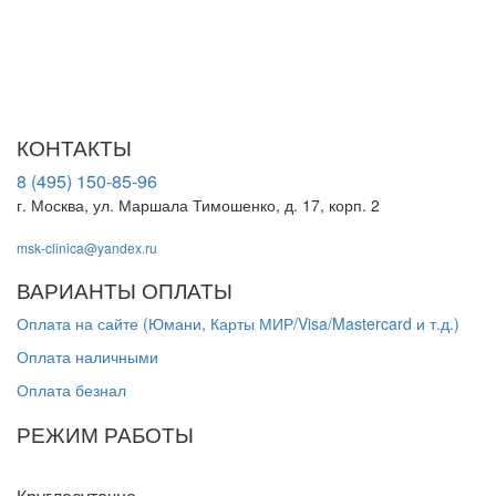
путь к выздоровлению.
ООО "МСК-Клиника". Лицензия Л041-01137-77/00674568 от
01.09.2023 г. выдана Департаментом здравоохранения города
Москвы
КОНТАКТЫ
8 (495) 150-85-96
г. Москва, ул. Маршала Тимошенко, д. 17, корп. 2
msk-clinica@yandex.ru
ВАРИАНТЫ ОПЛАТЫ
Оплата на сайте (Юмани, Карты МИР/Visa/Mastercard и т.д.)
Оплата наличными
Оплата безнал
РЕЖИМ РАБОТЫ
Пн-Вс