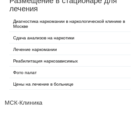
лечения
Диагностика наркомании в наркологической клинике в
Москве
Сдача анализов на наркотики
Лечение наркомании
Реабилитация наркозависимых
Фото палат
Цены на лечение в больнице
МСК-Клиника
Мы придерживаемся простого и ясного взгляда: медицинские
услуги должны быть доступными и безупречно
профессиональными. Точное обследование организма,
эффективное лечение и бережная реабилитация - надёжный
путь к выздоровлению.