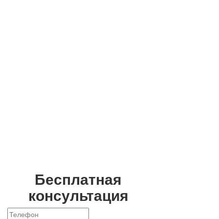
Опубликованная на данной странице информация носит
информационный характер и может использоваться сугубо в
ознакомительных и образовательных целях, и ни при каких условиях не
являются публичной офертой определяемой положениями Статьи 437
Гражданского кодекса Российской Федерации. Посетители сайта не
должны воспринимать ее, как врачебные рекомендации. Поставить
правильный диагноз и подобрать эффективное лечение вам может
только доктор. Наша клиника не несет ответственность за возможные
отрицательные последствия, возникшие по причине неправильного
использования информации, опубликованной на сайте https://msk-
clinica.ru/
Бесплатная
консультация