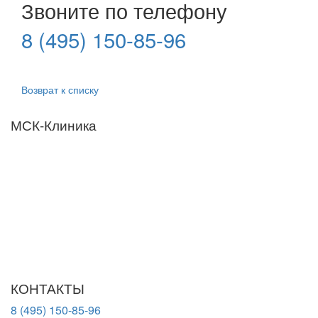
Звоните по телефону
8 (495) 150-85-96
Возврат к списку
МСК-Клиника
Мы придерживаемся простого и ясного взгляда: медицинские
услуги должны быть доступными и безупречно
профессиональными. Точное обследование организма,
эффективное лечение и бережная реабилитация - надёжный
путь к выздоровлению.
ООО "МСК-Клиника". Лицензия Л041-01137-77/00674568 от
01.09.2023 г. выдана Департаментом здравоохранения города
Москвы
КОНТАКТЫ
8 (495) 150-85-96