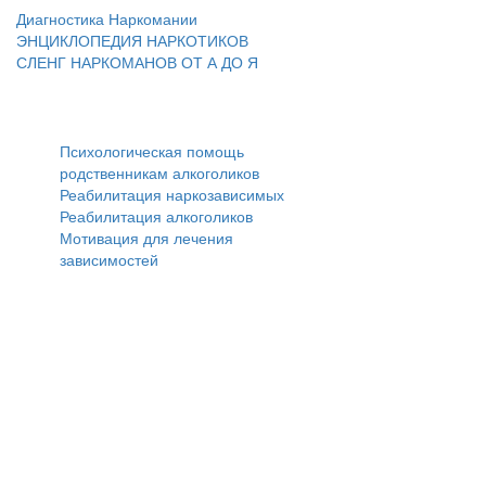
Диагностика Наркомании
ЭНЦИКЛОПЕДИЯ НАРКОТИКОВ
СЛЕНГ НАРКОМАНОВ ОТ А ДО Я
Реабилитация
Психологическая помощь
родственникам алкоголиков
Реабилитация наркозависимых
Реабилитация алкоголиков
Мотивация для лечения
зависимостей
Опубликованная на данной странице информация носит
информационный характер и может использоваться сугубо в
ознакомительных и образовательных целях, и ни при каких условиях не
являются публичной офертой определяемой положениями Статьи 437
Гражданского кодекса Российской Федерации. Посетители сайта не
должны воспринимать ее, как врачебные рекомендации. Поставить
правильный диагноз и подобрать эффективное лечение вам может
только доктор. Наша клиника не несет ответственность за возможные
отрицательные последствия, возникшие по причине неправильного