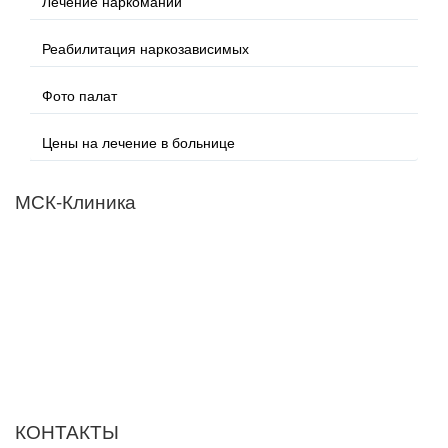
Лечение наркомании
Реабилитация наркозависимых
Фото палат
Цены на лечение в больнице
МСК-Клиника
Мы придерживаемся простого и ясного взгляда: медицинские
услуги должны быть доступными и безупречно
профессиональными. Точное обследование организма,
эффективное лечение и бережная реабилитация - надёжный
путь к выздоровлению.
ООО "МСК-Клиника". Лицензия Л041-01137-77/00674568 от
01.09.2023 г. выдана Департаментом здравоохранения города
Москвы
КОНТАКТЫ