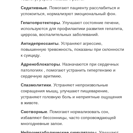
Седативные
. Помогают пациенту расслабиться и
успокоиться, нормализуют эмоциональный фон.
Гепатопротекторы
. Улучшают состояние печени,
используются для профилактики развития гепатита,
цирроза, воспалительных заболеваний.
Антидепрессанты
. Устраняют агрессию,
повышенную тревожность, показаны при склонности
к суициду.
Адреноблокаторы
. Назначаются при сердечных
патологиях , помогают устранить гипертензию и
сердечную аритмию.
Спазмолитики
. Устраняют непроизвольные
сокращения мышц, улучшают пищеварение,
устраняют головную боль и неприятные ощущения
в животе.
Снотворные
. Помогают нормализовать сон,
избавляют бессонницы, часто сопровождающей
многодневные запои.
Нейрометаболические симуляторы
. Улучшают