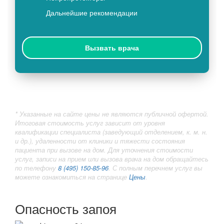
Дальнейшие рекомендации
Вызвать врача
* Указанные на сайте цены не являются публичной офертой.
Итоговая стоимость услуг зависит от уровня
квалификации специалиста (заведующий отделением, к. м. н.
и др.), удаленности от клиники и тяжести состояния
пациента при вызове на дом. Для уточнения стоимости
услуг, записи на прием или вызова врача на дом обращайтесь
по телефону
8 (495) 150-85-96
. С полным перечнем услуг вы
можете ознакомиться на странице
Цены
.
Опасность запоя