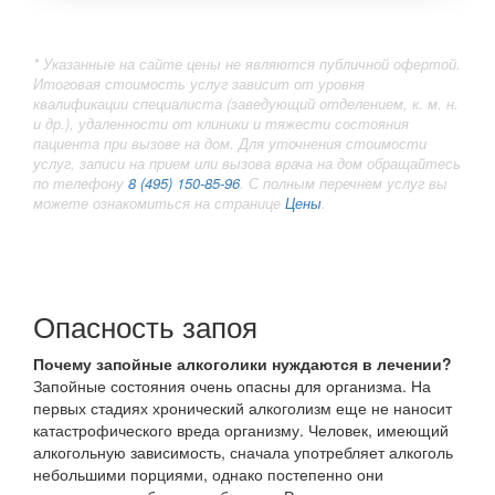
* Указанные на сайте цены не являются публичной офертой.
Итоговая стоимость услуг зависит от уровня
квалификации специалиста (заведующий отделением, к. м. н.
и др.), удаленности от клиники и тяжести состояния
пациента при вызове на дом. Для уточнения стоимости
услуг, записи на прием или вызова врача на дом обращайтесь
по телефону
8 (495) 150-85-96
. С полным перечнем услуг вы
можете ознакомиться на странице
Цены
.
Опасность запоя
Почему запойные алкоголики нуждаются в лечении?
Запойные состояния очень опасны для организма. На
первых стадиях хронический алкоголизм еще не наносит
катастрофического вреда организму. Человек, имеющий
алкогольную зависимость, сначала употребляет алкоголь
небольшими порциями, однако постепенно они