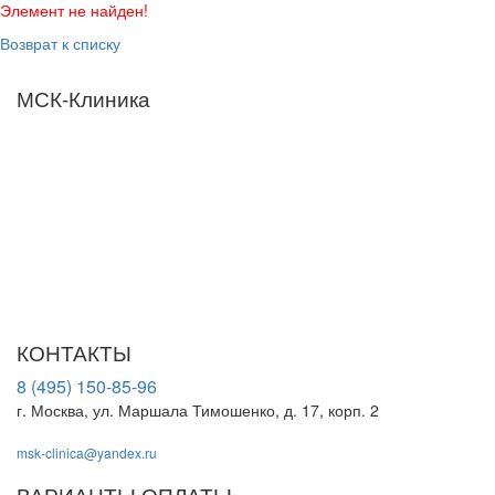
Элемент не найден!
Возврат к списку
МСК-Клиника
Мы придерживаемся простого и ясного взгляда: медицинские
услуги должны быть доступными и безупречно
профессиональными. Точное обследование организма,
эффективное лечение и бережная реабилитация - надёжный
путь к выздоровлению.
ООО "МСК-Клиника". Лицензия Л041-01137-77/00674568 от
01.09.2023 г. выдана Департаментом здравоохранения города
Москвы
КОНТАКТЫ
8 (495) 150-85-96
г. Москва, ул. Маршала Тимошенко, д. 17, корп. 2
msk-clinica@yandex.ru
ВАРИАНТЫ ОПЛАТЫ