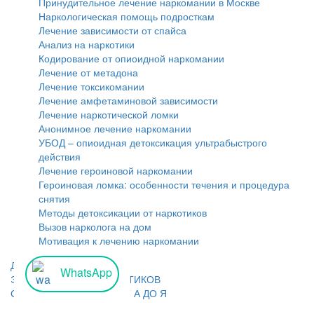
Принудительное лечение наркомании в Москве
Наркологическая помощь подросткам
Лечение зависимости от спайса
Анализ на наркотики
Кодирование от опиоидной наркомании
Лечение от метадона
Лечение токсикомании
Лечение амфетаминовой зависимости
Лечение наркотической ломки
Анонимное лечение наркомании
УБОД – опиоидная детоксикация ультрабыстрого
действия
Лечение героиновой наркомании
Героиновая ломка: особенности течения и процедура
снятия
Методы детоксикации от наркотиков
Вызов нарколога на дом
Мотивация к лечению наркомании
Диагностика Наркомании
WhatsApp
ЭНЦИКЛОПЕДИЯ НАРКОТИКОВ
СЛЕНГ НАРКОМАНОВ ОТ А ДО Я