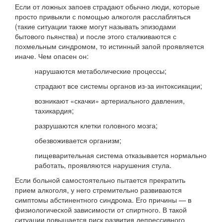
Если от ложных запоев страдают обычно люди, которые
просто привыкли с помощью алкоголя расслабляться
(такие ситуации также могут называть эпизодами
бытового пьянства) и после этого сталкиваются с
похмельным синдромом, то истинный запой проявляется
иначе. Чем опасен он:
нарушаются метаболические процессы;
страдают все системы органов из-за интоксикации;
возникают «скачки» артериального давления,
тахикардия;
разрушаются клетки головного мозга;
обезвоживается организм;
пищеварительная система отказывается нормально
работать, проявляются нарушения стула.
Если больной самостоятельно пытается прекратить
прием алкоголя, у него стремительно развиваются
симптомы абстинентного синдрома. Его причины — в
физиологической зависимости от спиртного. В такой
ситуации повышается риск развития депрессивного