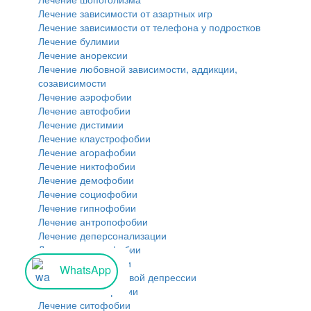
Лечение зависимости от азартных игр
Лечение зависимости от телефона у подростков
Лечение булимии
Лечение анорексии
Лечение любовной зависимости, аддикции,
созависимости
Лечение аэрофобии
Лечение автофобии
Лечение дистимии
Лечение клаустрофобии
Лечение агорафобии
Лечение никтофобии
Лечение демофобии
Лечение социофобии
Лечение гипнофобии
Лечение антропофобии
Лечение деперсонализации
Лечение танатофобии
Лечение нозофобии
WhatsApp
Лечение послеродовой депрессии
Лечение пениафобии
Лечение ситофобии