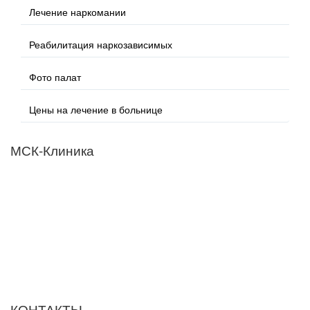
Лечение наркомании
Реабилитация наркозависимых
Фото палат
Цены на лечение в больнице
МСК-Клиника
Мы придерживаемся простого и ясного взгляда: медицинские
услуги должны быть доступными и безупречно
профессиональными. Точное обследование организма,
эффективное лечение и бережная реабилитация - надёжный
путь к выздоровлению.
ООО "МСК-Клиника". Лицензия Л041-01137-77/00674568 от
01.09.2023 г. выдана Департаментом здравоохранения города
Москвы
КОНТАКТЫ